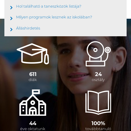
Hol található a taneszközök listája?
Milyen programok lesznek az iskolában?
Álláshirdetés
611
24
diák
osztály
44
100%
éve oktatunk
továbbtanuló