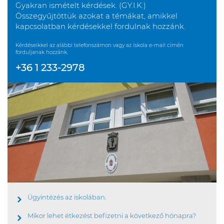
Gyakran ismételt kérdések. (GY.I.K.)
Összegyűjtöttük azokat a témákat, amikkel
kapcsolatban kérdésekkel fordulnak hozzánk.
Kérdéseikkel az alábbi telefonszámon vagy az iskola e-mail címén
forduljanak hozzánk.
+36 1 233-2978
Ügyintézés az iskolában.
Mikor lehet étkezést befizetni a következő hónapra?