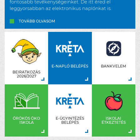
fontosabb tevékenységeinket. De itt éred el
leggyorsabban az elektronikus naplónkat is.
TOVÁBB OLVASOM
E-NAPLÓ BELÉPÉS
BANKVELEM
BEIRATKOZÁS
2026/2027
ÖRÖKÖS ÖKO
E-ÜGYINTÉZÉS
ISKOLAI
ISKOLA
BELÉPÉS
ÉTKEZTETÉS