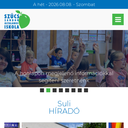
A hét - 2026.08.08. - Szombat
A honlapon megjelenő információkkal
segíteni szeretnénk
Suli
HÍRADÓ