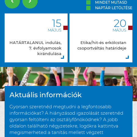
MINDET MUTASD
NAPTÁR LETÖLTÉSE
15
20
MÁJUS
MÁJUS
HATÁRTALANUL indulás,
Etika/hit-és erkölcstan
7. évfolyamosok
csoportváltás határideje
kirándulása
Aktuális információk
Gyorsan szeretnéd megtudni a legfontosabb
információkat? A hiányzásod igazolását szeretnéd
gyorsan feltölteni az osztályfőnöködnek? A jobb
oldalon található négyzetekre, logókra kattintva
megismerheted a tanítás mellett végzett