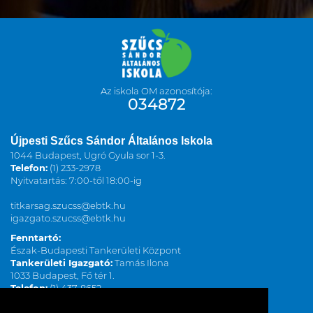
Az iskola OM azonosítója:
034872
Újpesti Szűcs Sándor Általános Iskola
1044 Budapest, Ugró Gyula sor 1-3.
Telefon:
(1) 233-2978
Nyitvatartás: 7:00-től 18:00-ig
titkarsag.szucss@ebtk.hu
igazgato.szucss@ebtk.hu
Fenntartó:
Észak-Budapesti Tankerületi Központ
Tankerületi Igazgató:
Tamás Ilona
1033 Budapest, Fő tér 1.
Telefon:
(1) 437-8652
ilona.tamas@kk.gov.hu