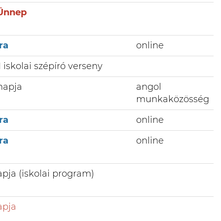
Ünnep
ra
online
iskolai szépíró verseny
 napja
angol
munkaközösség
ra
online
ra
online
apja (iskolai program)
apja