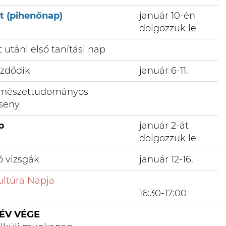
et (pihenőnap)
január 10-én
dolgozzuk le
t utáni első tanítási nap
ezdődik
január 6-11.
ermészettudományos
seny
p
január 2-át
dolgozzuk le
ó vizsgák
január 12-16.
ltúra Napja
16:30-17:00
ÉV VÉGE