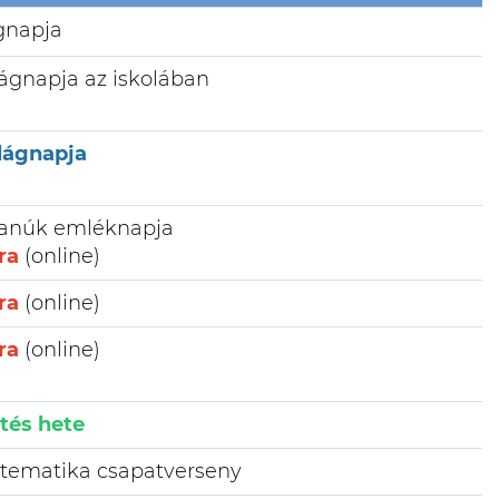
gnapja
lágnapja az iskolában
ilágnapja
tanúk emléknapja
ra
(online)
ra
(online)
ra
(online)
tés hete
tematika csapatverseny