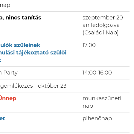
nap
 nincs tanítás
szeptember 20-
án ledolgozva
(Családi Nap)
anulók szüleinek
17:00
ulási tájékoztató szülői
t
 Party
14:00-16:00
egemlékezés - október 23.
Ünnep
munkaszüneti
nap
et
pihenőnap