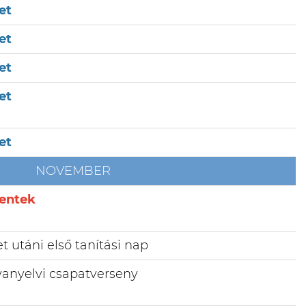
et
et
et
net
et
NOVEMBER
entek
t utáni első tanítási nap
yanyelvi csapatverseny