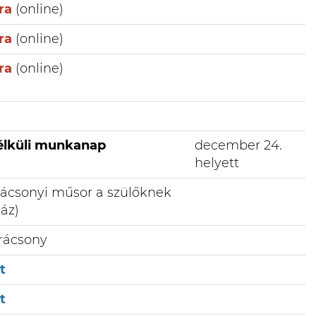
ra
(online)
ra
(online)
ra
(online)
nélküli munkanap
december 24.
helyett
arácsonyi műsor a szülőknek
Ház)
rácsony
t
t