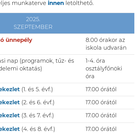
eljes munkaterve
innen
letölthető.
2025.
SZEPTEMBER
tó ünnepély
8.00 órakor az
iskola udvarán
ási nap (programok, tűz- és
1-4. óra
elemi oktatás)
osztályfőnöki
óra
tekezlet
(1. és 5. évf.)
17.00 órától
tekezlet
(2. és 6. évf.)
17.00 órától
tekezlet
(3. és 7. évf.)
17.00 órától
tekezlet
(4. és 8. évf.)
17.00 órától