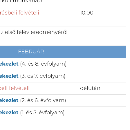
élküli munkanap
rásbeli felvételi
10:00
az első félév eredményéről
FEBRUÁR
tekezlet
(4. és 8. évfolyam)
tekezlet
(3. és 7. évfolyam)
eli felvételi
délután
tekezlet
(2. és 6. évfolyam)
tekezlet
(1. és 5. évfolyam)