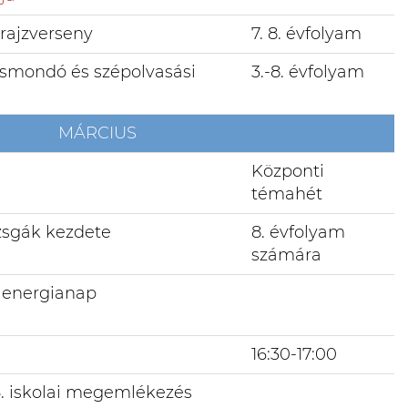
drajzverseny
7. 8. évfolyam
ersmondó és szépolvasási
3.-8. évfolyam
MÁRCIUS
Központi
témahét
izsgák kezdete
8. évfolyam
számára
 energianap
16:30-17:00
5. iskolai megemlékezés