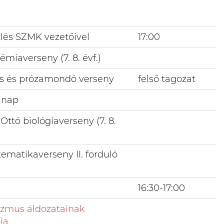
és SZMK vezetőivel
17:00
miaverseny (7. 8. évf.)
ers és prózamondó verseny
felső tagozat
t nap
ttó biológiaverseny (7. 8.
ematikaverseny II. forduló
16:30-17:00
mus áldozatainak
ja