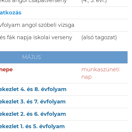
átékos angol csapatverseny
(4., 5. évf.)
ratkozás
vfolyam angol szóbeli vizsga
s fák napja iskolai verseny
(alsó tagozat)
MÁJUS
nepe
munkaszüneti
nap
ekezlet 4. és 8. évfolyam
ekezlet 3. és 7. évfolyam
ekezlet 2. és 6. évfolyam
ekezlet 1. és 5. évfolyam