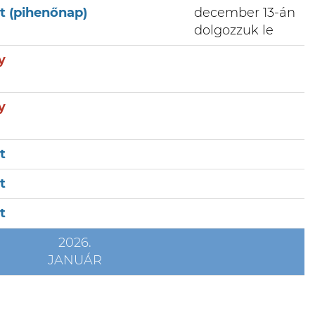
et (pihenőnap)
december 13-án
dolgozzuk le
y
y
t
t
t
2026.
JANUÁR