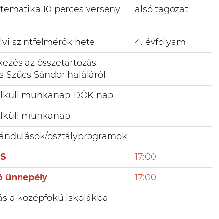
atematika 10 perces verseny
alsó tagozat
lvi szintfelmérők hete
4. évfolyam
zés az összetartozás
s Szűcs Sándor haláláról
élküli munkanap DÖK nap
élküli munkanap
rándulások/osztályprogramok
ÁS
17:00
ó ünnepély
17:00
ás a középfokú iskolákba