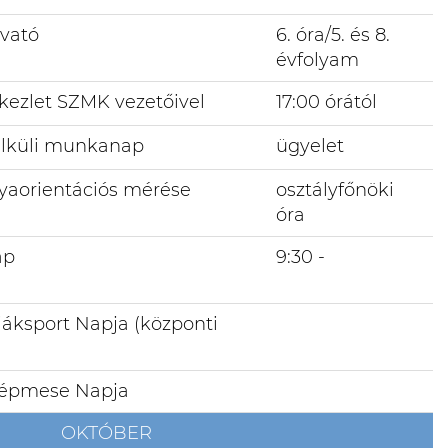
vató
6. óra/5. és 8.
évfolyam
ekezlet SZMK vezetőivel
17:00 órától
élküli munkanap
ügyelet
lyaorientációs mérése
osztályfőnöki
óra
ap
9:30 -
áksport Napja (központi
épmese Napja
OKTÓBER