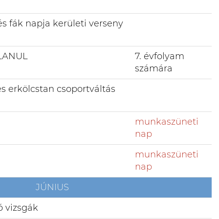
s fák napja kerületi verseny
LANUL
7. évfolyam
számára
és erkölcstan csoportváltás
e
munkaszüneti
nap
munkaszüneti
nap
JÚNIUS
ó vizsgák