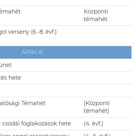
 Témahét
Központi
témahét
ol verseny (6.-8. évf.)
ÁPRILIS
zünet
tés hete
hatósági Témahét
(Központi
témahét)
 csodái foglakozások hete
(4. évf.)