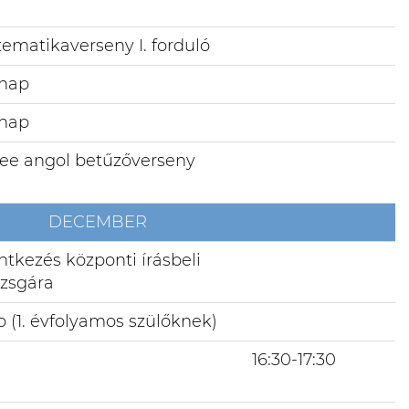
tematikaverseny I. forduló
 nap
 nap
bee angol betűzőverseny
DECEMBER
lentkezés központi írásbeli
vizsgára
b (1. évfolyamos szülőknek)
b
16:30-17:30