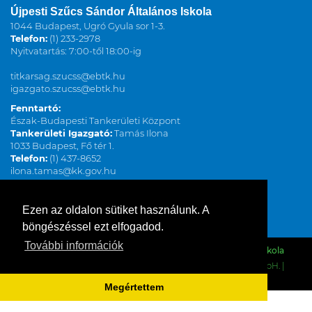
Újpesti Szűcs Sándor Általános Iskola
1044 Budapest, Ugró Gyula sor 1-3.
Telefon:
(1) 233-2978
Nyitvatartás: 7:00-től 18:00-ig
titkarsag.szucss@ebtk.hu
igazgato.szucss@ebtk.hu
Fenntartó:
Észak-Budapesti Tankerületi Központ
Tankerületi Igazgató:
Tamás Ilona
1033 Budapest, Fő tér 1.
Telefon:
(1) 437-8652
ilona.tamas@kk.gov.hu
www.kk.gov.hu
Ezen az oldalon sütiket használunk. A
böngészéssel ezt elfogadod.
További információk
© 2026. Minden jog fenntartva! |
Szűcs Sándor Általános Iskola
Weboldalkészítés
,
keresőoptimalizálás
:
Deutsche Web GmbH.
|
Seo Tools Kft.
Megértettem