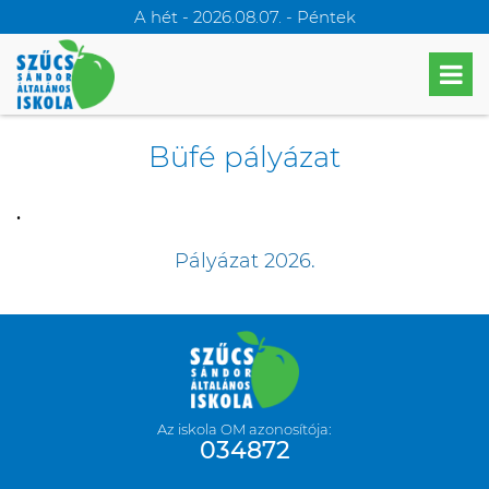
A hét - 2026.08.07. - Péntek
Büfé pályázat
.
Pályázat 2026.
Az iskola OM azonosítója:
034872