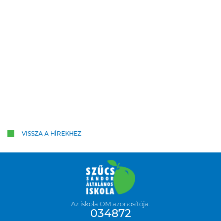
VISSZA A HÍREKHEZ
Az iskola OM azonosítója:
034872