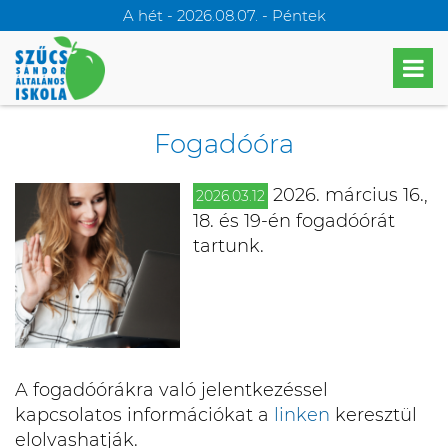
A hét - 2026.08.07. - Péntek
Fogadóóra
2026. március 16.,
2026.03.12
18. és 19-én fogadóórát
tartunk.
A fogadóórákra való jelentkezéssel
kapcsolatos információkat a
linken
keresztül
elolvashatják.