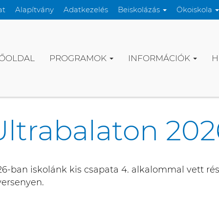
at
Alapítvány
Adatkezelés
Beiskolázás
Ökoiskola
ŐOLDAL
PROGRAMOK
INFORMÁCIÓK
H
Ultrabalaton 202
6-ban iskolánk kis csapata 4. alkalommal vett rés
versenyen.