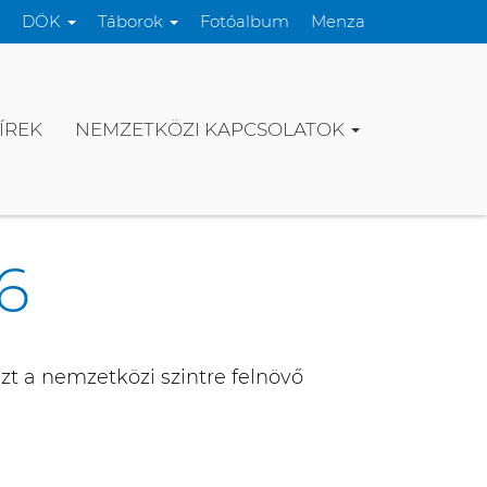
DÖK
Táborok
Fotóalbum
Menza
ÍREK
NEMZETKÖZI KAPCSOLATOK
6
zt a nemzetközi szintre felnövő