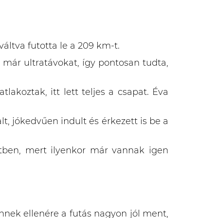
váltva futotta le a 209 km-t.
t már ultratávokat, így pontosan tudta,
akoztak, itt lett teljes a csapat. Éva
t, jókedvűen indult és érkezett is be a
tétben, mert ilyenkor már vannak igen
Ennek ellenére a futás nagyon jól ment,