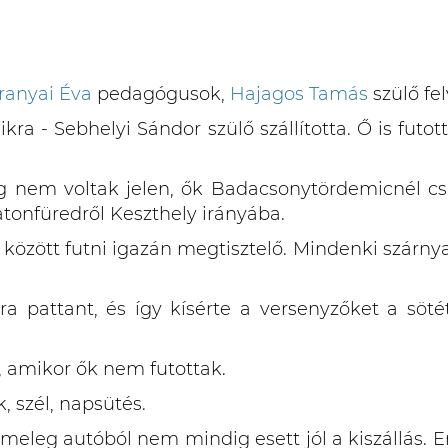
ranyai Éva
pedagógusok,
Hajagos Tamás
szülő fel
kra - Sebhelyi Sándor szülő szállította. Ő is futot
g nem voltak jelen, ők Badacsonytördemicnél csatl
latonfüredről Keszthely irányába.
 között futni igazán megtisztelő. Mindenki szárnyal
ra pattant, és így kísérte a versenyzőket a sö
, amikor ők nem futottak.
, szél, napsütés.
 meleg autóból nem mindig esett jól a kiszállás. 