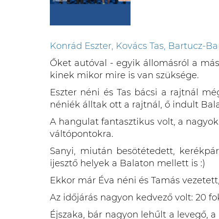
Konrád Eszter, Kovács Tas, Bartucz-Ba
Őket autóval - egyik állomásról a mási
kinek mikor mire is van szüksége.
Eszter néni és Tas bácsi a rajtnál mé
néniék álltak ott a rajtnál, ő indult Ba
A hangulat fantasztikus volt, a nagyok
váltópontokra.
Sanyi, miután besötétedett, kerékpár
ijesztő helyek a Balaton mellett is :)
Ekkor már Éva néni és Tamás vezetett
Az időjárás nagyon kedvező volt: 20 fok
Éjszaka, bár nagyon lehűlt a levegő, a