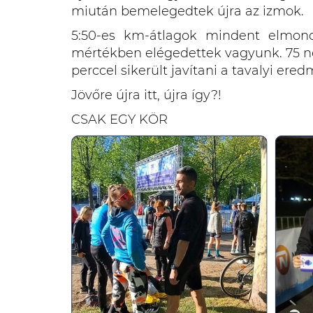
miután bemelegedtek újra az izmok.
5:50-es km-átlagok mindent elmond
mértékben elégedettek vagyunk. 75 nég
perccel sikerült javítani a tavalyi ere
Jövőre újra itt, újra így?!
CSAK EGY KÖR