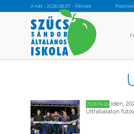
Kapcsol
A hét - 2026.08.07. - Péntek
F
Idén, 202
2026.04.25
Ultrabalaton futó