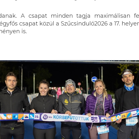
anak. A csapat minden tagja maximálisan felk
yfős csapat közül a Szűcsinduló2026 a 17. helyen é
dményen is.