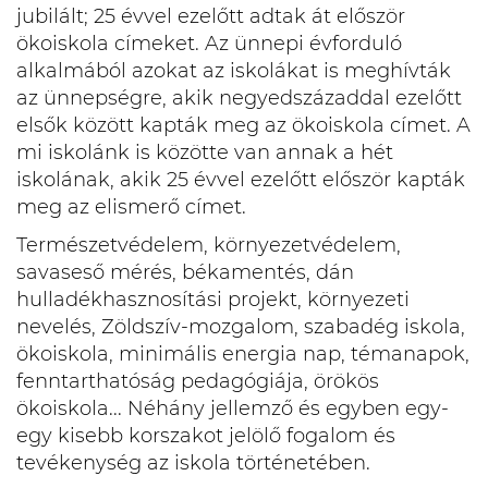
jubilált; 25 évvel ezelőtt adtak át először
ökoiskola címeket. Az ünnepi évforduló
alkalmából azokat az iskolákat is meghívták
az ünnepségre, akik negyedszázaddal ezelőtt
elsők között kapták meg az ökoiskola címet. A
mi iskolánk is közötte van annak a hét
iskolának, akik 25 évvel ezelőtt először kapták
meg az elismerő címet.
Természetvédelem, környezetvédelem,
savaseső mérés, békamentés, dán
hulladékhasznosítási projekt, környezeti
nevelés, Zöldszív-mozgalom, szabadég iskola,
ökoiskola, minimális energia nap, témanapok,
fenntarthatóság pedagógiája, örökös
ökoiskola... Néhány jellemző és egyben egy-
egy kisebb korszakot jelölő fogalom és
tevékenység az iskola történetében.