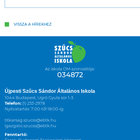
VISSZA A HÍREKHEZ
Az iskola OM azonosítója:
034872
Újpesti Szűcs Sándor Általános Iskola
1044 Budapest, Ugró Gyula sor 1-3.
Telefon:
(1) 233-2978
Nyitvatartás: 7:00-től 18:00-ig
titkarsag.szucss@ebtk.hu
igazgato.szucss@ebtk.hu
Fenntartó: