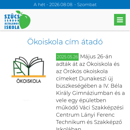
A hét - 2026.08.08. - Szombat
Ökoiskola cím átadó
Május 26-án
2025.05.26
adták át az Ökoiskola és
az Örökös ökoiskola
címeket Dunakeszi új
büszkeségében a IV. Béla
Király Gimnáziumban és a
vele egy épületben
működő Váci Szakképzési
Centrum Lányi Ferenc
Technikum és Szakképző
Iskolában.