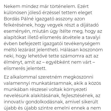
Nekem mindez már történelem. Ezért
különösen jóleső érzéssel tettem eleget
Bordás Pálné igazgató asszony azon
felkérésének, hogy vegyek részt a díjátadó
eseményén, miután úgy ítélte meg, hogy az
alapítókat illető elismerés átvétele a tavalyi
évben befejezett igazgatói tevékenységem
méltó lezárást jelentheti. Hálásan köszönöm
neki, hogy lehetővé tette számomra azt az
élményt, amit az – egyébként nem várt –
elismerés jelentett.
Ez alkalommal szeretném megköszönni
valamennyi munkatársamnak, akik a közös
munkában részesei voltak környezeti
nevelésünk alakításának, fejlesztésének, az
innovatív gondolkodásnak, amivel sikerült
újabb és újabb szintre emelni ennek a nem