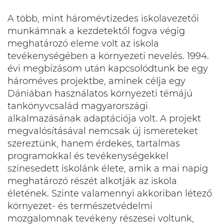
A több, mint háromévtizedes iskolavezetői
munkámnak a kezdetektől fogva végig
meghatározó eleme volt az iskola
tevékenységében a környezeti nevelés. 1994.
évi megbízásom után kapcsolódtunk be egy
hároméves projektbe, aminek célja egy
Dániában használatos környezeti témájú
tankönyvcsalád magyarországi
alkalmazásának adaptációja volt. A projekt
megvalósításával nemcsak új ismereteket
szereztünk, hanem érdekes, tartalmas
programokkal és tevékenységekkel
színesedett iskolánk élete, amik a mai napig
meghatározó részét alkotják az iskola
életének. Szinte valamennyi akkoriban létező
környezet- és természetvédelmi
mozgalomnak tevékeny részesei voltunk,