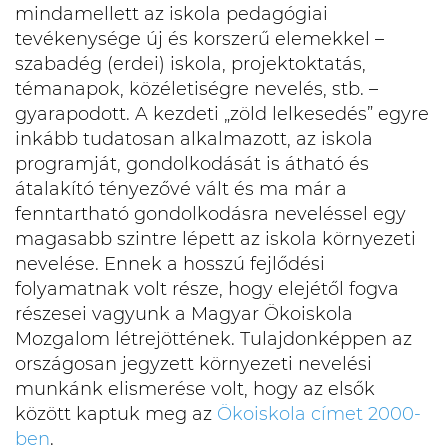
mindamellett az iskola pedagógiai
tevékenysége új és korszerű elemekkel –
szabadég (erdei) iskola, projektoktatás,
témanapok, közéletiségre nevelés, stb. –
gyarapodott. A kezdeti „zöld lelkesedés” egyre
inkább tudatosan alkalmazott, az iskola
programját, gondolkodását is átható és
átalakító tényezővé vált és ma már a
fenntartható gondolkodásra neveléssel egy
magasabb szintre lépett az iskola környezeti
nevelése. Ennek a hosszú fejlődési
folyamatnak volt része, hogy elejétől fogva
részesei vagyunk a Magyar Ökoiskola
Mozgalom létrejöttének. Tulajdonképpen az
országosan jegyzett környezeti nevelési
munkánk elismerése volt, hogy az elsők
között kaptuk meg az
Ökoiskola címet 2000-
ben
.