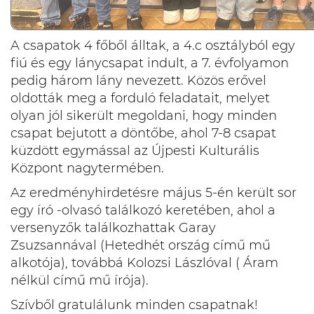
A csapatok 4 főből álltak, a 4.c osztályból egy
fiú és egy lánycsapat indult, a 7. évfolyamon
pedig három lány nevezett. Közös erővel
oldották meg a forduló feladatait, melyet
olyan jól sikerült megoldani, hogy minden
csapat bejutott a döntőbe, ahol 7-8 csapat
küzdött egymással az Újpesti Kulturális
Központ nagytermében.
Az eredményhirdetésre május 5-én került sor
egy író -olvasó találkozó keretében, ahol a
versenyzők találkozhattak Garay
Zsuzsannával (Hetedhét ország című mű
alkotója), továbbá Kolozsi Lászlóval ( Áram
nélkül című mű írója).
Szívből gratulálunk minden csapatnak!