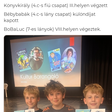
Könyvkirály (4.c-s fiú csapat) III.helyen végzett
Bébybabák (4.c-s lány csapat) különdíjat
kapott
BoBaLuc (7-es lányok) VIII.helyen végeztek.