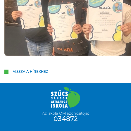
VISSZA A HÍREKHEZ
Az iskola OM azonosítója:
034872