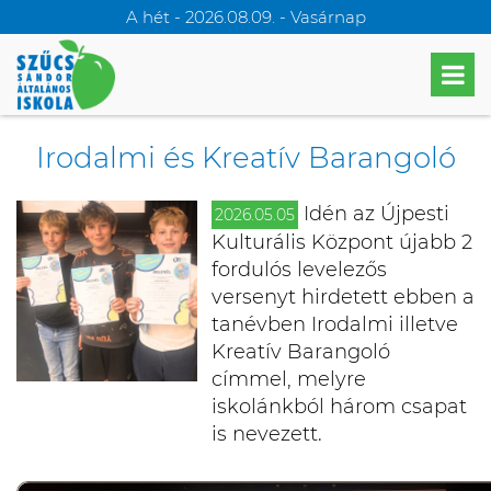
A hét - 2026.08.09. - Vasárnap
Irodalmi és Kreatív Barangoló
Idén az Újpesti
2026.05.05
Kulturális Központ újabb 2
fordulós levelezős
versenyt hirdetett ebben a
tanévben Irodalmi illetve
Kreatív Barangoló
címmel, melyre
iskolánkból három csapat
is nevezett.