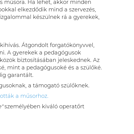
is műsora. Ha lehet, akkor minden
pokkal elkezdődik mind a szervezés,
izgalommal készülnek rá a gyerekek,
ihívás. Átgondolt forgatókönyvvel,
tni. A gyerekek a pedagógusok
zközök biztosításában jeleskednek. Az
é, mint a pedagógusoké és a szülőké.
g garantált.
gógusoknak, a támogató szülőknek.
tották a műsorhoz.
e"
személyében kiváló operatőrt