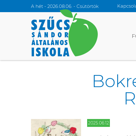
Kapcsol
A hét - 2026.08.06. - Csütörtök
F
Bokr
R
2025.06.12