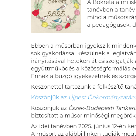
A Bokréta a mi is
tanévben a tanév 
mind a műsorszám
a pedagógusok, de
Ebben a műsorban igyekszik mindenki a
sok gyakorlással készülnek a leglátv
irányításával heteken át csiszolgatjá
együttműködés a közösségformálás egy
Ennek a buzgó igyekezetnek és szorg
Köszönettel tartozunk a felkészítő ta
Köszönjük az
Újpest Önkormányzatán
Köszönjük az
Észak-Budapesti Tankerü
biztosított a műsor minőségi megörök
Az idei tanévben 2025. június 12-én ke
A műsort az alábbi linken tudják meg