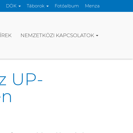
DÖK
Táborok
Fotóalbum
Menza
ÍREK
NEMZETKÖZI KAPCSOLATOK
z UP-
en