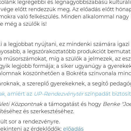
kolánk legrégebbi és legnagyobbszabású kultúrál
vége előtt rendezzük meg. Az előadás előtt hóna
okra való felkészülés. Minden alkalommal nagy 
 még a szülők is!
 legjobbat nyújtani, ez mindenki számára igazi k
ányosabb, a legszórakoztatóbb produkciót bemuta
k a műsorszámokat, míg a szülők a jelmezek, az es
ik legjobb formája; a siker ugyanúgy a gyerekek
alomnak köszönhetően a Bokréta színvonala mindi
nároknak, a szereplő gyerekeknek, a segítő peda
ak
, amiért az
UP-Rendezvénytér
színpadát biztosí
leti Központnak
a támogatást és hogy
Benke "Jo
ítéséhez és szerkesztéséhez.
rült sor a rendezvényre.
tekinteni az érdeklődők:
előadás