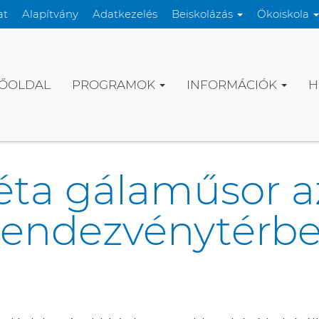
at
Alapítvány
Adatkezelés
Beiskolázás
Ökoiskola
ŐOLDAL
PROGRAMOK
INFORMÁCIÓK
H
éta gálaműsor a
endezvénytérb